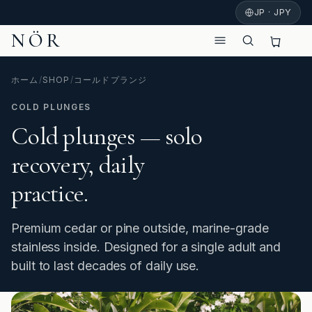
JP · JPY
NÖR
ホーム
/
SHOP
/
コールドプランジ
COLD PLUNGES
Cold plunges — solo
recovery, daily
practice.
Premium cedar or pine outside, marine-grade
stainless inside. Designed for a single adult and
built to last decades of daily use.