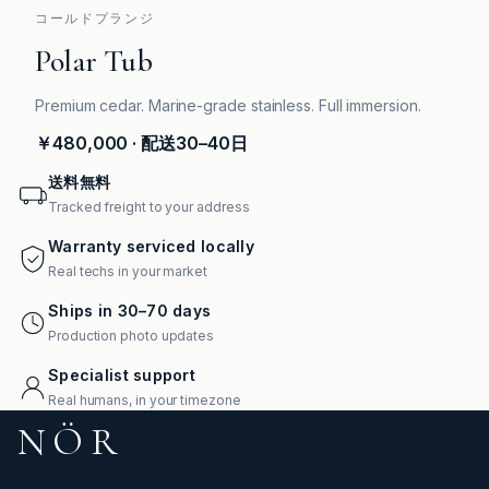
コールドプランジ
Polar Tub
Premium cedar. Marine-grade stainless. Full immersion.
￥480,000
· 配送30–40日
送料無料
Tracked freight to your address
Warranty serviced locally
Real techs in your market
Ships in 30–70 days
Production photo updates
Specialist support
Real humans, in your timezone
NÖR