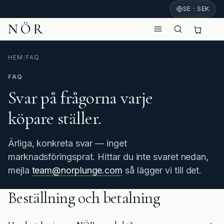
SE · SEK
NÖR
HEM
/
FAQ
FAQ
Svar på frågorna varje
köpare ställer.
Ärliga, konkreta svar — inget
marknadsföringsprat. Hittar du inte svaret nedan,
mejla
team@norplunge.com
så lägger vi till det.
Beställning och betalning