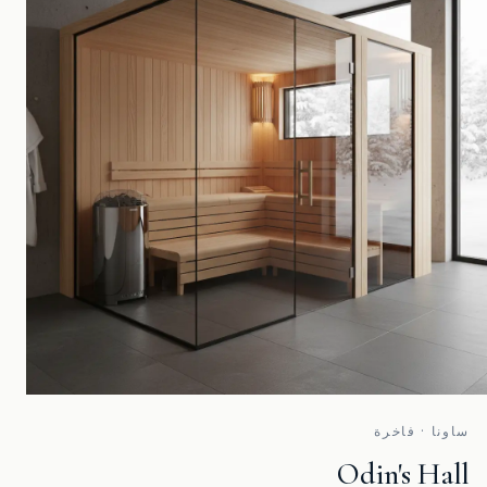
ساونا · فاخرة
Odin's Hall