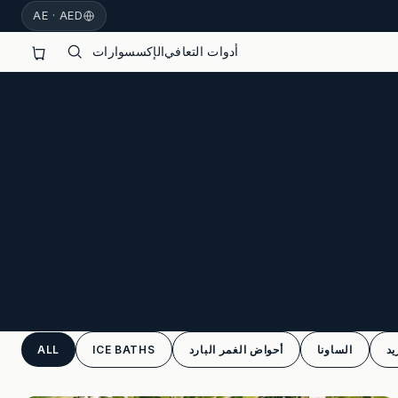
AE · AED
أدوات التعافي
الإكسسوارات
يد
الساونا
أحواض الغمر البارد
ICE BATHS
ALL