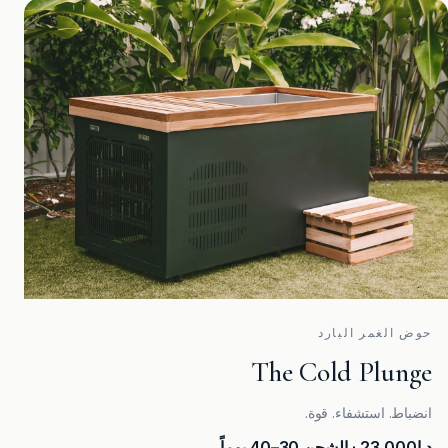
حوض الغمر البارد
The Cold Plunge
انضباط. استشفاء. قوة.
د.إ23,000
· الشحن 30–40 يوماً