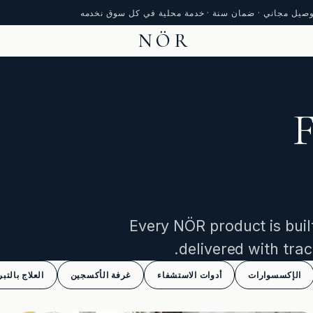
وصيل مجاني · ضمان سنة · خدمة محلية في كل سوق نخدمه
NÖR
F
Every NÖR product is built
delivered with trac
الإكسسوارات
أدوات الاستشفاء
غرفة الأكسجين
العلاج بالتبر